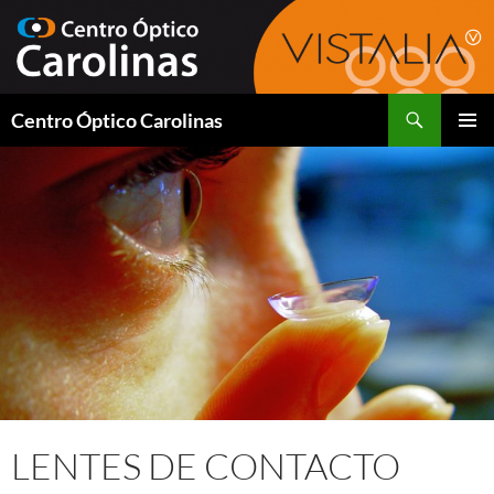
Saltar
al
contenido
Buscar
Centro Óptico Carolinas
MENÚ
PRINCI
LENTES DE CONTACTO