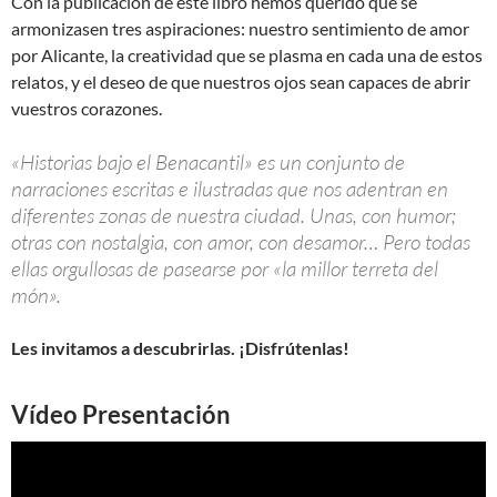
Con la publicación de este libro hemos querido que se
armonizasen tres aspiraciones: nuestro sentimiento de amor
por Alicante, la creatividad que se plasma en cada una de estos
relatos, y el deseo de que nuestros ojos sean capaces de abrir
vuestros corazones.
«Historias bajo el Benacantil» es un conjunto de
narraciones escritas e ilustradas que nos adentran en
diferentes zonas de nuestra ciudad. Unas, con humor;
otras con nostalgia, con amor, con desamor… Pero todas
ellas orgullosas de pasearse por «la millor terreta del
món».
Les invitamos a descubrirlas. ¡Disfrútenlas!
Vídeo Presentación