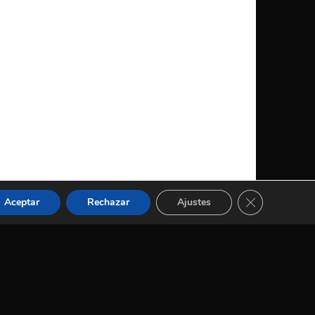
CERRAR EL 
Aceptar
Rechazar
Ajustes